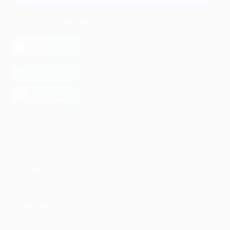
МОБИЛЬНОЕ ПРИЛОЖЕНИЕ
загрузить в
App Store
загрузить в
Google Play
загрузить в
AppGallery
КОМПАНИЯ
ИНФОРМАЦИЯ
ПАРТНЕРАМ