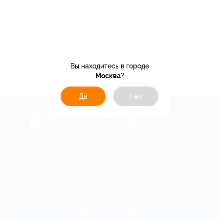
Вы находитесь в городе
Москва
?
Да
Нет
загрузить в
загрузить в
App Store
Google Play
+7 495 649-649-1
Для звонка из Москвы
и регионов России
Связаться с нами