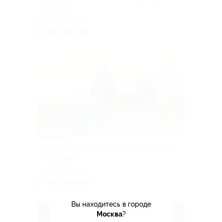
«Якарелия»
Горьковская
от 39 105 руб.
–10%
Тур на 4 дня в Карелию от туроператора
«Якарелия»
Горьковская
от 28 305 руб.
Вы находитесь в городе
Москва
?