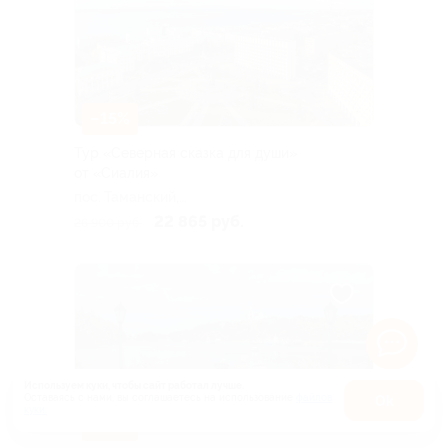
–15%
Тур «Северная сказка для души»
от «Сиалия»
пос. Таманский,
Новороссийский пер, д. 7
22 865 руб.
26 900 руб.
Используем куки, чтобы сайт работал лучше.
Оставаясь с нами, вы соглашаетесь на использование
файлов
Оk
куки.
Карта
–15%