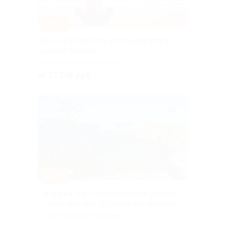
–15%
Женский ретрит-тур от туроператора
«Добрый Байкал»
г. Иркутск (место встречи
туристов: в аэропорту или
от 77 248 руб.
на ж/д вокзале)
–10%
5-дневный тур «Путешествие на Ольхон»
от туроператора «Путешествия Байкала»
г. Иркутск (место встречи