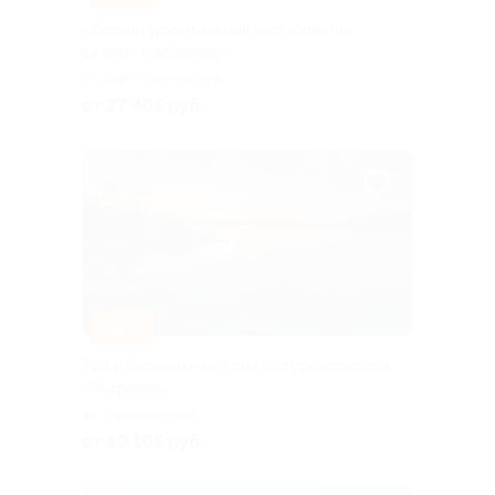
«Летний удивительный мир Карелии:
сафари к водопаду»
г. Санкт-Петербург,
Большая Посадская ул, д. 16
от 27 405 руб.
–10%
Тур в Карелию на 4 дня от туроператора
«Якарелия»
Горьковская
от 30 105 руб.