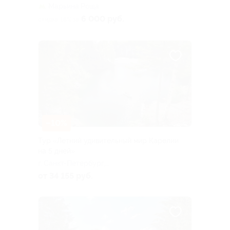
Марьина Роща
6 000 руб.
скидка 18% за
–10%
Тур «Летний удивительный мир Карелии
на 5 дней»
г. Санкт-Петербург,
Большая Посадская ул, д. 16
от 34 155 руб.