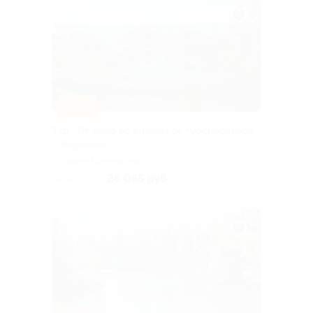
–10%
Тур «От шхер до Кижей» от туроператора
«Якарелия»
г. Санкт-Петербург,
Большая Посадская ул, д. 16
26 055 руб.
28 950 руб.