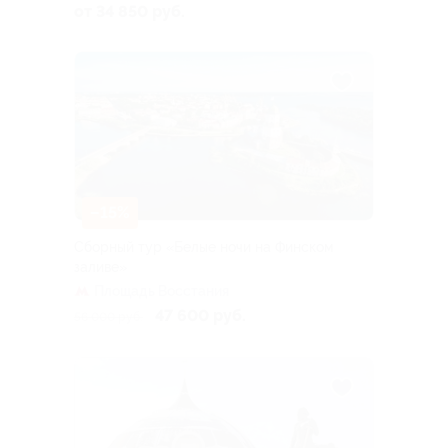
пл
от 34 850 руб.
–15%
Сборный тур «Белые ночи на Финском
заливе»
Площадь Восстания
47 600 руб.
56 000 руб.