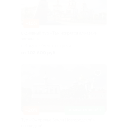
–10%
8-дневный тур «Там искрятся алмазами
звезды...»
г. Иркутск (место встречи
туристов: в аэропорту)
от 102 600 руб.
–20%
ЗАПИСАТЬСЯ ОНЛАЙН
Тур «Ожерелье Земли Новгородской»
со скидкой