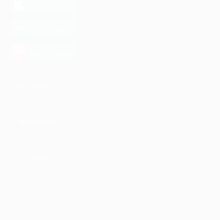
App Store
загрузить в
Google Play
загрузить в
AppGallery
КОМПАНИЯ
ИНФОРМАЦИЯ
ПАРТНЕРАМ
© 2010-2026 BIGLION
Обработка персональных данных
Пользовательское соглашение