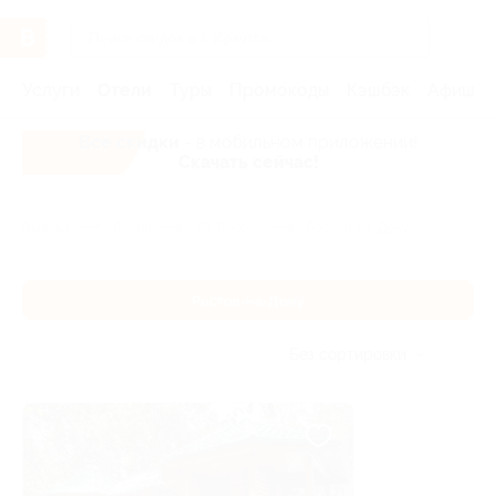
Услуги
Отели
Туры
Промокоды
Кэшбэк
Афиша 
Все скидки
- в мобильном приложении!
Скачать сейчас!
Главная
Отели
Юг России
Ростов-на-Дону
Ростов-на-Дону
Без сортировки