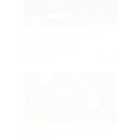
–30%
Отдых в Архызе в экоотеле «Райский
уголок» со скидкой
КАРАЧАЕВО-ЧЕРКЕССКАЯ
РЕСПУБЛИКА
от 2 800 руб.
Куплено 22
–30%
ДОСТУПНО НА ЛЕТО
Отдых в заповедных горах Архыза в апарт-
отеле «Азгард»