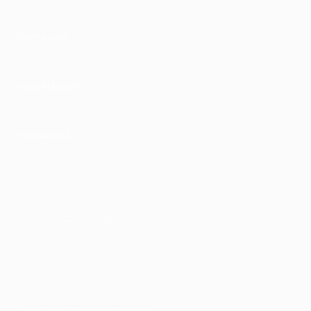
КОМПАНИЯ
ИНФОРМАЦИЯ
ПАРТНЕРАМ
© 2010-2026 BIGLION
Обработка персональных данных
Пользовательское соглашение
Публичная оферта
Гарантия, поддержка
24 часа и возврат средств
Перейти на полную версию сайта