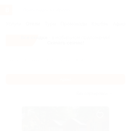
Услуги
Отели
Туры
Промокоды
Кэшбэк
Афиша 
Все скидки
- в мобильном приложении!
Скачать сейчас!
Главная
Отели
Юг России
Архыз
Архыз
Без сортировки