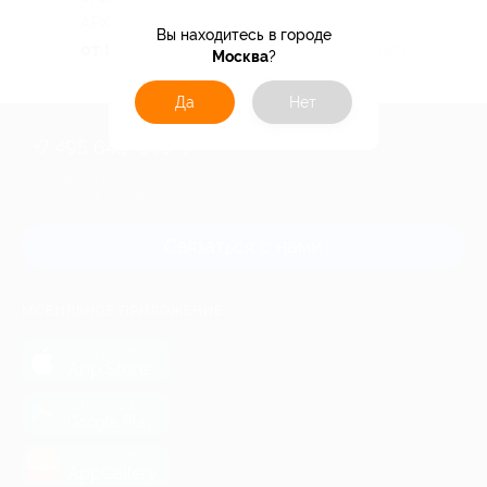
АРХЫЗ
Вы находитесь в городе
от 9 730 руб.
Куплено 21
Москва
?
Да
Нет
+7 495 649-649-1
Для звонка из Москвы
и регионов России
Связаться с нами
МОБИЛЬНОЕ ПРИЛОЖЕНИЕ
загрузить в
App Store
загрузить в
Google Play
загрузить в
AppGallery