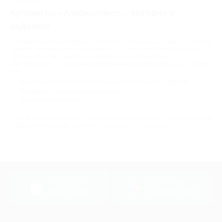
Купоны на «Алиэкспресс»: выгодно и
надежно
Каждый день «AliExpress» предлагает акционные купоны на покупку
товаров, количество и ассортимент которых впечатляет. При этом,
здесь вы, без преувеличения, найдете все необходимое.
«Алиэкспресс» станет вашим любимым местом для шоппинга, потому
что:
Обеспечивает доступ к огромному ассортименту товаров;
Предлагает скидочные промокоды;
Защищает покупателя.
Купоны от «AliExpress» – это лучший способ сделать себе и близким
подарки на выгодных условиях. Не упускайте такой шанс.
загрузить в
загрузить в
App Store
Google Play