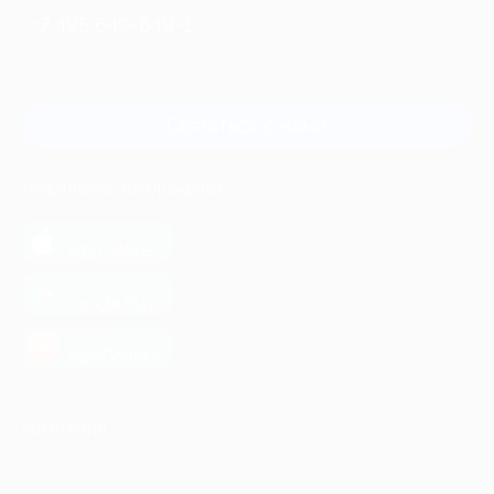
+7 495 649-649-1
Для звонка из Москвы
и регионов России
Связаться с нами
МОБИЛЬНОЕ ПРИЛОЖЕНИЕ
загрузить в
App Store
загрузить в
Google Play
загрузить в
AppGallery
КОМПАНИЯ