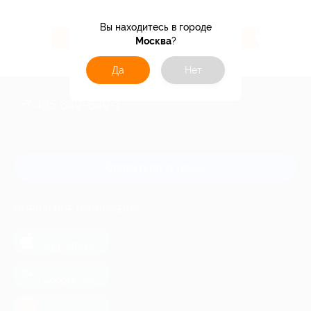
Вы находитесь в городе
104 ₽
3.07%
Кэшбэк
Кэшбэк
Москва
?
Да
Нет
+7 495 649-649-1
Для звонка из Москвы
и регионов России
Связаться с нами
МОБИЛЬНОЕ ПРИЛОЖЕНИЕ
загрузить в
App Store
загрузить в
Google Play
загрузить в