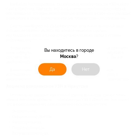
На Biglion популярностью также пользуются купоны на УЗИ малого
таза в Иркутске. Еще есть акции на комплексные гинекологические
обследования, которые дополнительно включают в себя консультацию
гинеколога и забор биоматериала для лабораторных исследований.
С купонами Biglion на УЗИ в Иркутске цена очень выгодная, ведь
скидки составляют до 90%. Вы можете недорого сделать
исследование какого-то одного органа или даже целой системы,
например, сердечно-сосудистой.
Чтобы записаться на УЗИ брюшной полости, малого таза по низкой
Вы находитесь в городе
цене в Иркутске, выбирайте скидочное предложение и покупайте
Москва
?
соответствующий купон. Это можно сделать как на сайте, так и в
удобном мобильном приложении.
Да
Нет
В некоторых клиниках УЗИ в Иркутске делают трехмерное
исследование. В результате врач рассматривает орган сразу в
нескольких плоскостях, что повышает информативность диагностики.
Акции на комплексное УЗИ в Иркутске
Оптимальный вариант как с точки зрения финансов, так и с точки
зрения экономии времени — комплексное УЗИ в Иркутске. Это значит,
что в фокусе внимания одновременно несколько систем:
Эндокринная;
Сердечно-сосудистая;
Репродуктивная;
Пищеварительная;
Мочевыделительная.