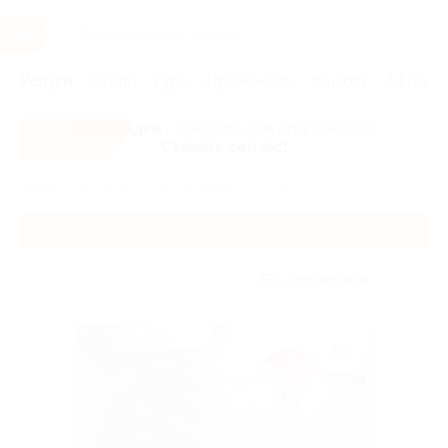
Услуги
Отели
Туры
Промокоды
Кэшбэк
Афиша 
Все скидки
- в мобильном приложении!
Скачать сейчас!
Главная
Услуги
Здоровье
УЗИ
УЗИ
Без сортировки