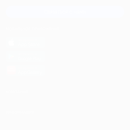
Связаться с нами
МОБИЛЬНОЕ ПРИЛОЖЕНИЕ
загрузить в
App Store
загрузить в
Google Play
загрузить в
AppGallery
КОМПАНИЯ
ИНФОРМАЦИЯ