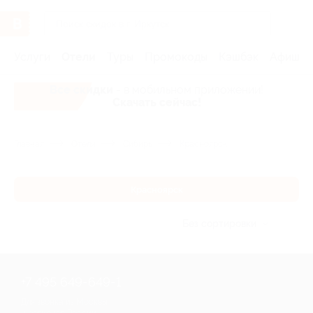
Услуги
Отели
Туры
Промокоды
Кэшбэк
Афиша 
Все скидки
- в мобильном приложении!
Скачать сейчас!
Главная
Отели
Сибирь
Красноярск
Красноярск
Без сортировки
+7 495 649-649-1
Для звонка из Москвы