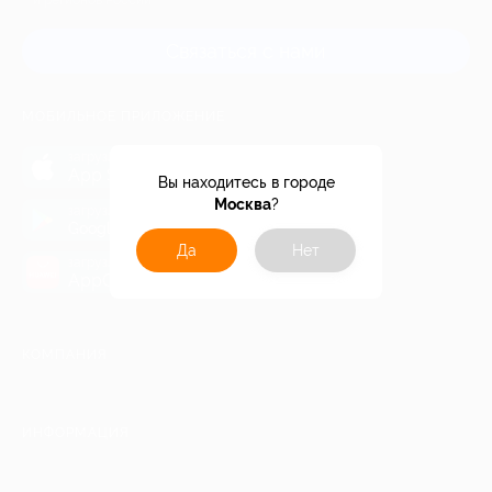
и регионов России
Связаться с нами
МОБИЛЬНОЕ ПРИЛОЖЕНИЕ
загрузить в
App Store
Вы находитесь в городе
Москва
?
загрузить в
Google Play
Да
Нет
загрузить в
AppGallery
КОМПАНИЯ
ИНФОРМАЦИЯ