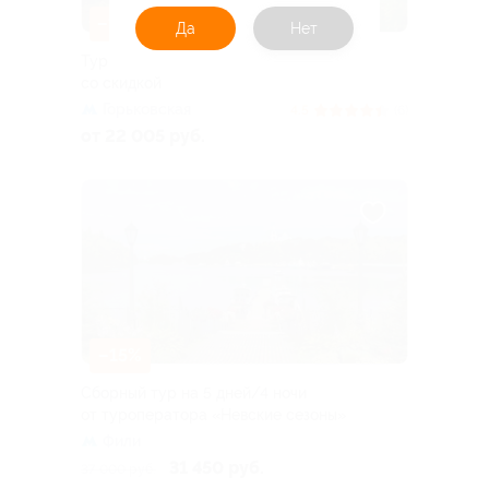
–10%
Да
Нет
Тур на 3 дня в Карелию от Karelia-Line
со скидкой
Горьковская
4.5
(6)
от 22 005 руб.
–15%
Сборный тур на 5 дней/4 ночи
от туроператора «Невские сезоны»
Фили
31 450 руб.
37 000 руб.