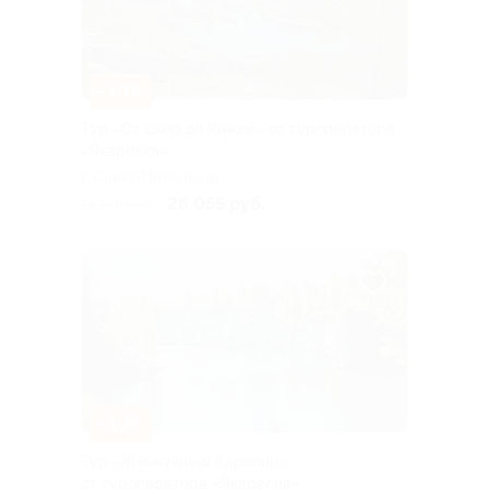
–10%
Тур «От шхер до Кижей» от туроператора
«Якарелия»
г. Санкт-Петербург,
Большая Посадская ул, д. 16
26 055 руб.
28 950 руб.
–10%
Тур «Жемчужины Карелии»
от туроператора «Якарелия»