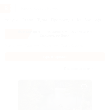
Услуги
Отели
Туры
Промокоды
Кэшбэк
Афиша 
Все скидки
- в мобильном приложении!
Скачать сейчас!
Главная
Туры
Россия
Туры в Карелию
Туры в Карелию
Без сортировки