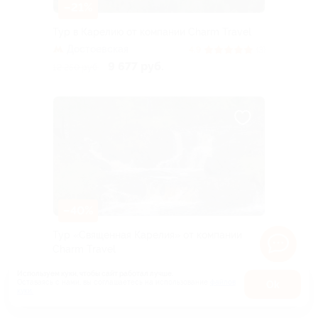
–21%
Тур в Карелию от компании Charm Travel
Достоевская
4.9
(3)
9 677 руб.
12 250 руб.
–40%
Тур «Священная Карелия» от компании
Charm Travel
Достоевская
4.3
(7)
Используем куки, чтобы сайт работал лучше.
12 270 руб.
Оставаясь с нами, вы соглашаетесь на использование
файлов
Оk
20 450 руб.
Куплено 10
куки.
Карта