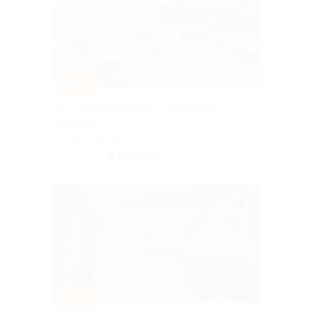
–10%
Тур «Карельский микс: лучшие места
на выбор!»
г. Санкт-Петербург,
Большая Посадская ул, д. 16
9 405 руб.
10 450 руб.
–10%