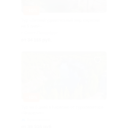
–10%
Тур «Летний удивительный мир Карелии
на 5 дней»
г. Санкт-Петербург,
Большая Посадская ул, д. 16
от 34 155 руб.
–10%
Тур на 5 дней в Карелию от туроператора
«Якарелия»
Горьковская
от 39 105 руб.