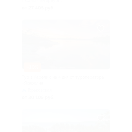
г. Санкт-Петербург,
Большая Посадская ул, д. 16
от 27 405 руб.
–10%
Тур в Карелию на 4 дня от туроператора
«Якарелия»
Горьковская
от 30 105 руб.