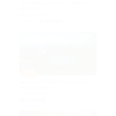
Тур «Уикенд в Карелии» от туроператора
«Якарелия»
Горьковская
12 105 руб.
13 450 руб.
–10%
Тур «Легенды Ладоги: отдых на берегу
озера, водопады»
г. Санкт-Петербург,
Большая Посадская ул, д. 16
от 13 455 руб.