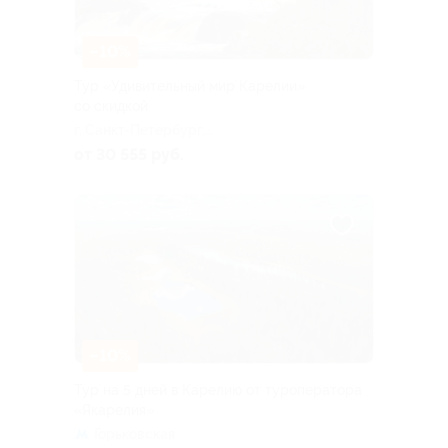
–10%
Тур «Удивительный мир Карелии»
со скидкой
г. Санкт-Петербург,
Большая Посадская ул, д. 16
от 30 555 руб.
–10%
Тур на 5 дней в Карелию от туроператора
«Якарелия»
Горьковская