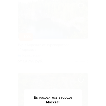
–10%
Тур в Карелию от туроператора
«Якарелия»
Горьковская
от 19 755 руб.
Куплено 2
Вы находитесь в городе
Москва
?