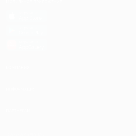
МОБИЛЬНОЕ ПРИЛОЖЕНИЕ
загрузить в
App Store
загрузить в
Google Play
загрузить в
AppGallery
КОМПАНИЯ
ИНФОРМАЦИЯ
ПАРТНЕРАМ
© 2010-2026 BIGLION