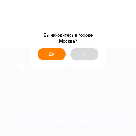
Вы находитесь в городе
Москва
?
Да
Нет
загрузить в
загрузить в
App Store
Google Play
+7 495 649-649-1
Для звонка из Москвы
и регионов России
Связаться с нами